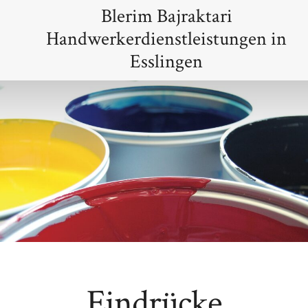
Zum
Blerim Bajraktari
Inhalt
Handwerkerdienstleistungen in
springen
Esslingen
Eindrücke